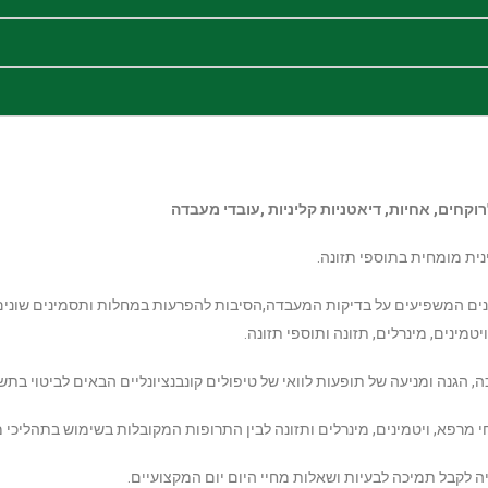
וקחים, אחיות, דיאטניות קליניות ,
עובדי מעבדה
ינית מומחית בתוספי תזונה.
נים המשפיעים על בדיקות המעבדה,הסיבות להפרעות במחלות ותסמינים שונים ה
מינים, מינרלים, תזונה ותוספי תזונה.
 הגנה ומניעה של תופעות לוואי של טיפולים קונבנציונליים הבאים לביטוי בת
י מרפא, ויטמינים, מינרלים ותזונה לבין התרופות המקובלות בשימוש בתהליכי 
יה לקבל תמיכה לבעיות ושאלות מחיי היום יום המקצועיים.