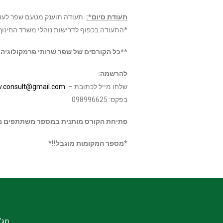
תעודת סיום*:
תעודה תוענק מטעם שפר לעו
*
התעודה בכפוף לדרישות נוהלי משרד החינוך 
**כל הקורסים של שפר שרותי פרמקולוגיה ו
להרשמה:
שלחו מייל לכתובת –
v.consult@gmail.com
בפקס: 098996625
פתיחת הקורס מותנית במספר משתתפים מי
*מספר המקומות מוגבל!!*
מג”ר 