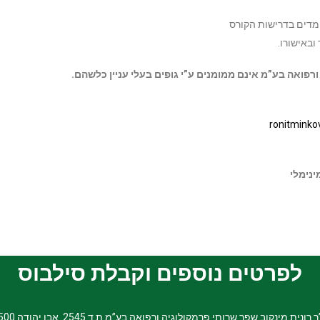
מדים בדרישות הקורס
ובאישורו.
רפואה בע”מ אינם ממומנים ע”י גופים בעלי עניין כלשהם.
ronitminko
נימלי
לפרטים נוספים וקבלת סילבוס
רונית מינקוב שפר שרותי פרמקולוגיה ורפואה בע”מ ת.ד 2545 אבן יהודה 40500