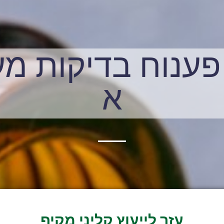
פענוח בדיקות מ
א
עזר לייעוץ קליני מקיף